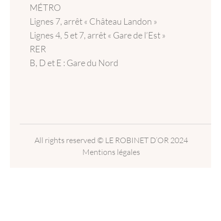
MÉTRO
Lignes 7, arrêt « Château Landon »
Lignes 4, 5 et 7, arrêt « Gare de l’Est »
RER
B, D et E : Gare du Nord
All rights reserved
© LE ROBINET D’OR
2024
Mentions légales
English
Français
Deutsch
Italiano
Português
Español